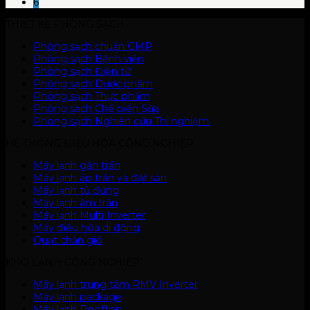
6
THIẾT KẾ PHÒNG SẠCH
Phòng sạch chuẩn GMP
Phòng sạch Bệnh viện
Phòng sạch Điện tử
Phòng sạch Dược phẩm
Phòng sạch Thực phẩm
Phòng sạch Chế biến Sữa
Phòng sạch Nghiên cứu Thí nghiệm
HỆ THỐNG ĐIỀU HÒA CÔNG NGHIỆP
Máy lạnh gắn trần
Máy lạnh áp trần và đặt sàn
Máy lạnh tủ đứng
Máy lạnh âm trần
Máy lạnh Multi Inverter
Máy điều hòa di động
Quạt chắn gió
KHO LẠNH CÔNG NGHIỆP
Máy lạnh trung tâm RMV Inverter
Máy lạnh package
Máy lạnh Rooftop