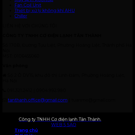
Fan Coil Unit
Thiết bị xử lý không khí AHU
Chiller
LIÊN HỆ VỚI CHÚNG TÔI
CÔNG TY TNHH CƠ ĐIỆN LẠNH TÂN THÀNH
Số 170B, Đường Tựu Liệt, Phường Hoàng Liệt, Thành phố Hà
Nội.
MST: 0106455060
Văn phòng
Số 2 Ô DV15, khu đô thị Linh Đàm, Phường Hoàng Liệt,
Hà Nội
091.321.2412 | 0904.992.980
tanthanh.office@gmail.com
| tuanme@gmail.com
© 2026
Công ty TNHH Cơ điện lạnh Tân Thành.
All rights
reserved. Designed by
WEB 5 SAO
Trang chủ