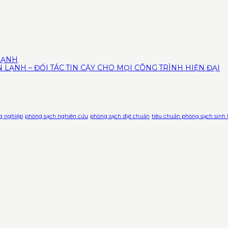
 LẠNH
 LẠNH – ĐỐI TÁC TIN CẬY CHO MỌI CÔNG TRÌNH HIỆN ĐẠI
g nghiệp
phòng sạch nghiên cứu
phòng sạch đạt chuẩn
tiêu chuẩn phòng sạch sinh