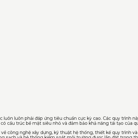
ọc luôn luôn phải đáp ứng tiêu chuẩn cực kỳ cao. Các quy trình nà
ị có cấu trúc bề mặt siêu nhỏ và đảm bảo khả năng tái tạo của qua
 về công nghệ xây dựng, kỹ thuật hệ thống, thiết kế quy trình và
òng sạch và hệ thống kiểm soát môi trường được lắp đặt trong th