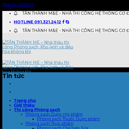
Skip to content
TÂN THÀNH M&E - NHÀ THI CÔNG HỆ THỐNG CƠ Đ
HOTLINE 091.321.2412
TÂN THÀNH M&E - NHÀ THI CÔNG HỆ THỐNG CƠ Đ
Tin tức
Trang chủ
Giới thiệu
Thi công Phòng sạch
Phòng sạch Dược mỹ phẩm
Phòng sạch Thuốc Dược phẩm
Phòng sạch Thực phẩm
Phòng sạch Chế biến Sữa