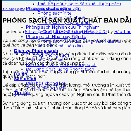
Thiết kế phòng sạch Sản xuất Thực phẩm
Phòng sạch cho Bệnh viện
Tin công nghệ
,
Phòng sạch Nhà máy Điện tử
Phòng sạch Y tế
Phòng sạch Phẫu Thuật
PHÒNG SẠCH SẢN XUẤT CHẤT BÁN DẪ
Phòng cách ly Áp suất âm
Phòng sạch Nghiên cứu Thí nghiệm
Posted on
5 Tháng Mười, 2020
12 Tháng Mười, 2020
by
Bảo Trâ
Phòng thí nghiệm Sinh học
Phòng sạch Nhà máy Điện tử
Tại sao công nghệ nano, lái xe tự động và các thiết bị điện n
Phòng sạch Sản xuất Bảng mạch điện tử
quả hơn và bền vững hơn?
Sản xuất chất bán dẫn
Dịch vụ Phòng sạch
Nhu cầu về chất bán dẫn ngày càng được thúc đẩy bởi sự đa dạn
Thi công Phòng sạch
Đức (ZVEI) thực hiện đã xác nhận rằng chất bán dẫn đang dần m
Thiết kế Phòng sạch
cả doanh số bán các thiết bị sử dụng nó.
Bảo dưỡng và Vệ sinh Phòng sạch
Đo lường Chất lượng Phòng sạch
Thị trường chất bán dẫn ngày càng phát triển, đòi hỏi phải 
Dự án
quả và bền vững hơn.
Sản phẩm
Điều hòa không khí
Để đáp ứng yêu cầu cao về chất lượng, môi trường sản xuất v
Thiết bị phòng sạch
kiểm soát độ chính xác của môi trường đối với việc chế tạo
Tin tức
học, kỹ thuật quang học và các viện Nghiên cứu & Phát triển đòi
Sự năng động của thị trường còn được thúc đẩy bởi các công ty s
theo “Định luật Moore”: nhận thức rằng tốc độ và khả năng làm v