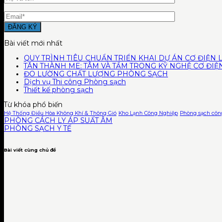
Bài viết mới nhất
QUY TRÌNH TIÊU CHUẨN TRIỂN KHAI DỰ ÁN CƠ ĐIỆN
TÂN THÀNH ME: TÂM VÀ TẦM TRONG KỸ NGHỆ CƠ ĐIỆN
ĐO LƯỜNG CHẤT LƯỢNG PHÒNG SẠCH
Dịch vụ Thi công Phòng sạch
Thiết kế phòng sạch
Từ khóa phổ biến
Hệ Thống Điều Hòa Không Khí & Thông Gió
Kho Lạnh Công Nghiệp
Phòng sạch côn
PHÒNG CÁCH LY ÁP SUẤT ÂM
PHÒNG SẠCH Y TẾ
Bài viết cùng chủ đề