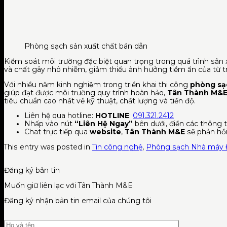
Phòng sạch sản xuất chất bán dẫn
Kiểm soát môi trường đặc biệt quan trọng trong quá trình sản xu
và chất gây nhô nhiễm, giảm thiểu ảnh hưởng tiềm ẩn của từ 
Với nhiều năm kinh nghiệm trong triển khai thi công
phòng sạ
giúp đạt được môi trường quy trình hoàn hảo,
Tân Thành M&
tiêu chuẩn cao nhất về kỹ thuật, chất lượng và tiến độ.
Liên hệ qua hotline:
HOTLINE
:
091.321.2412
Nhấp vào nút
“Liên Hệ Ngay”
bên dưới, điền các thông ti
Chat trực tiếp qua
website
,
Tân Thành M&E
sẽ phản hồi
This entry was posted in
Tin công nghệ
,
Phòng sạch Nhà máy Đ
Đăng ký bản tin
Muốn giữ liên lạc với Tân Thành M&E
Đăng ký nhận bản tin email của chúng tôi