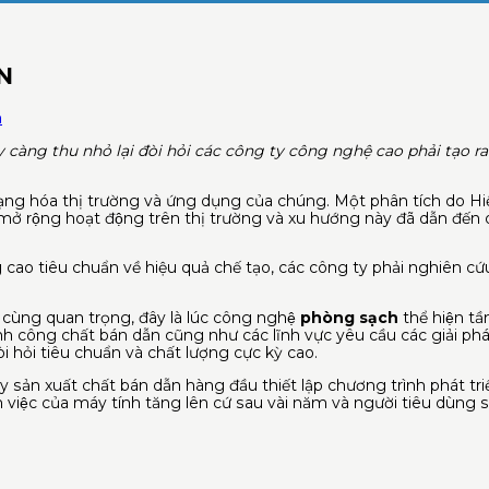
N
n
gày càng thu nhỏ lại đòi hỏi các công ty công nghệ cao phải tạo 
g hóa thị trường và ứng dụng của chúng. Một phân tích do Hiệp 
ở rộng hoạt động trên thị trường và xu hướng này đã dẫn đến
nâng cao tiêu chuẩn về hiệu quả chế tạo, các công ty phải nghiên c
ô cùng quan trọng, đây là lúc công nghệ
phòng sạch
thể hiện tâ
 thành công chất bán dẫn cũng như các lĩnh vực yêu cầu các giải 
 hỏi tiêu chuẩn và chất lượng cực kỳ cao.
ản xuất chất bán dẫn hàng đầu thiết lập chương trình phát triể
iệc của máy tính tăng lên cứ sau vài năm và người tiêu dùng sẽ t