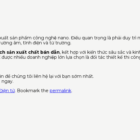
ất sản phẩm công nghệ nano. Điều quan trọng là phải duy trì mứ
trường âm, tĩnh điện và từ trường.
ch sản xuất chất bán dẫn
, kết hợp với kiến ​​thức sâu sắc và k
E
được nhiều doanh nghiệp lớn lựa chọn là đối tác thiết kế thi cô
n để chúng tôi liên hệ lại với bạn sớm nhất.
 ngay.
iện tử
. Bookmark the
permalink
.