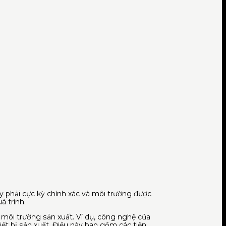
y phải cực kỳ chính xác và môi trường được
́ trình.
 môi trường sản xuất. Ví dụ, công nghệ của
iết bị sản xuất. Điều này bao gồm các tiện