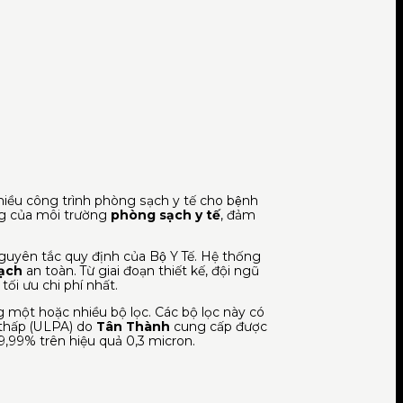
ều công trình phòng sạch y tế cho bệnh
ng của môi trường
phòng sạch y tế
, đảm
guyên tắc quy định của Bộ Y Tế. Hệ thống
ạch
an toàn. Từ giai đoạn thiết kế, đội ngũ
i ưu chi phí nhất.
 một hoặc nhiều bộ lọc. Các bộ lọc này có
 thấp (ULPA) do
Tân Thành
cung cấp được
99,99% trên hiệu quả 0,3 micron.