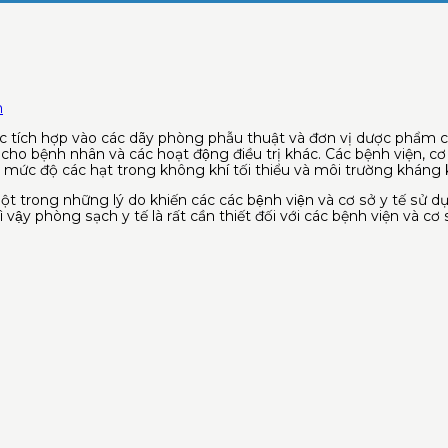
n
̣c tích hợp vào các dãy phòng phẫu thuật và đơn vị dược phẩm củ
 bệnh nhân và các hoạt động điều trị khác. Các bệnh viện, c
̀ mức độ các hạt trong không khí tối thiểu và môi trường kháng
rong những lý do khiến các các bệnh viện và cơ sở y tế sử du
ì vậy phòng sạch y tế là rất cần thiết đối với các bệnh viện và cơ s