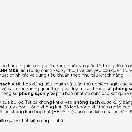
ho hàng nghìn công trình trong nước và quốc tế, trong đó có nhi
ÀNH M&E
hiểu rõ độ chính xác kỹ thuật và các yêu cầu quan trọ
ật chính xác và đúng tiêu chuẩn theo nhu cầu khách hàng.
sạch y tế
theo đúng tiêu chuẩn và tuân thủ nghiêm ngặt các n
o vệ các môi trường quan trọng và duy trì các thông số
phòng s
c thông số
phòng sạch y tế
phù hợp nhất để đảm bảo kết quả và tố
 của bộ lọc. Tất cả không khí đi vào
phòng sạch
được xử lý bằng
iều tùy chọn luồng không khí. Bộ lọc không khí thâm nhập cực
bộ lọc không khí dạng hạt (HEPA) hiệu quả cao kiểm tra lọc đến 
̣u quả và tiết kiệm chi phí nhất.