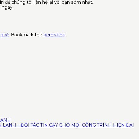
n để chúng tôi liên hệ lại với bạn sớm nhất.
 ngay.
nghệ
. Bookmark the
permalink
.
 LẠNH
 LẠNH – ĐỐI TÁC TIN CẬY CHO MỌI CÔNG TRÌNH HIỆN ĐẠI