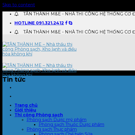
Skip to content
TÂN THÀNH M&E - NHÀ THI CÔNG HỆ THỐNG CƠ Đ
HOTLINE 091.321.2412
TÂN THÀNH M&E - NHÀ THI CÔNG HỆ THỐNG CƠ Đ
Tin tức
Trang chủ
Giới thiệu
Thi công Phòng sạch
Phòng sạch Dược mỹ phẩm
Phòng sạch Thuốc Dược phẩm
Phòng sạch Thực phẩm
Phòng sạch Chế biến Sữa