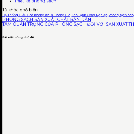
Thiết kế phòng sạch
Từ khóa phổ biến
Hệ Thống Điều Hòa Không Khí & Thông Gió
Kho Lạnh Công Nghiệp
Phòng sạch côn
PHÒNG SẠCH SẢN XUẤT CHẤT BÁN DẪN
TẦM QUAN TRỌNG CỦA PHÒNG SẠCH ĐỐI VỚI SẢN XUẤT THI
Bài viết cùng chủ đề