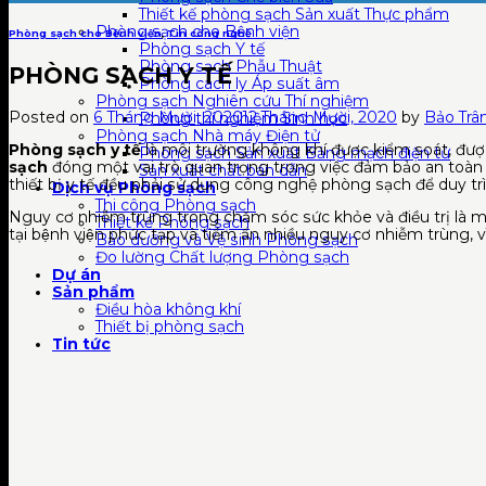
Thiết kế phòng sạch Sản xuất Thực phẩm
Phòng sạch cho Bệnh viện
Phòng sạch cho Bệnh viện
,
Tin công nghệ
Phòng sạch Y tế
Phòng sạch Phẫu Thuật
PHÒNG SẠCH Y TẾ
Phòng cách ly Áp suất âm
Phòng sạch Nghiên cứu Thí nghiệm
Posted on
6 Tháng Mười, 2020
12 Tháng Mười, 2020
by
Bảo Trâ
Phòng thí nghiệm Sinh học
Phòng sạch Nhà máy Điện tử
Phòng sạch y tế
là môi trường không khí được kiểm soát, đươ
Phòng sạch Sản xuất Bảng mạch điện tử
sạch
đóng một vai trò quan trọng trong việc đảm bảo an toàn cho
Sản xuất chất bán dẫn
thiết bị y tế đều phải sử dụng công nghệ phòng sạch để duy tri
Dịch vụ Phòng sạch
Thi công Phòng sạch
Nguy cơ nhiễm trùng trong chăm sóc sức khỏe và điều trị là một t
Thiết kế Phòng sạch
tại bệnh viện phức tạp và tiềm ẩn nhiều nguy cơ nhiễm trùng, v
Bảo dưỡng và Vệ sinh Phòng sạch
Đo lường Chất lượng Phòng sạch
Dự án
Sản phẩm
Điều hòa không khí
Thiết bị phòng sạch
Tin tức