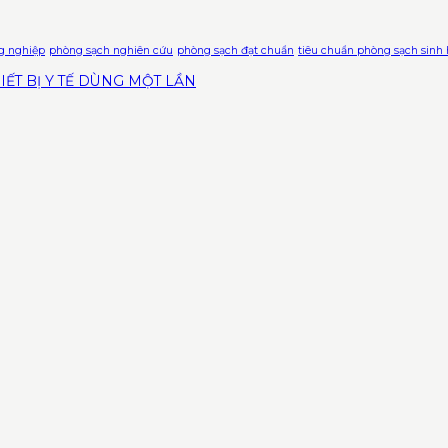
g nghiệp
phòng sạch nghiên cứu
phòng sạch đạt chuẩn
tiêu chuẩn phòng sạch sinh
ẾT BỊ Y TẾ DÙNG MỘT LẦN