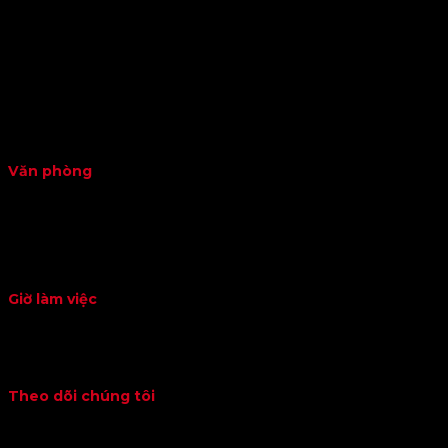
CÔNG TY TNHH CƠ ĐIỆN LẠNH TÂN THÀNH
170B, Tựu Liệt, Xã Tam Hiệp, Huyện Thanh Trì, Thành Phố Hà
Nội
Văn phòng
Phòng 310 Tòa nhà Nơ 5 Khu đô thị Pháp Vân – Hà Nội
091.321.2412
tuan.me@yahoo.com
Giờ làm việc
Thứ 2 – Thứ 6: 8h00 – 17h00
Thứ 7: 8h00 -12h00
Theo dõi chúng tôi
Liên hệ với chúng tôi