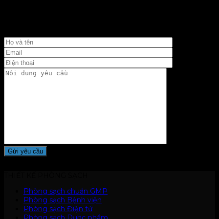
Nếu bạn có bất kỳ câu hỏi nào, xin đừng ngần ngại gửi cho
chúng tôi một tin nhắn. Chúng tôi sẽ phản hồi trong vòng
24h .
THIẾT KẾ PHÒNG SẠCH
Phòng sạch chuẩn GMP
Phòng sạch Bệnh viện
Phòng sạch Điện tử
Phòng sạch Dược phẩm