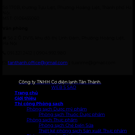
Số 170B, Đường Tựu Liệt, Phường Hoàng Liệt, Thành phố Hà
Nội.
MST: 0106455060
Văn phòng
Số 2 Ô DV15, khu đô thị Linh Đàm, Phường Hoàng Liệt,
Hà Nội
091.321.2412 | 0904.992.980
tanthanh.office@gmail.com
| tuanme@gmail.com
© 2026
Công ty TNHH Cơ điện lạnh Tân Thành.
All rights
reserved. Designed by
WEB 5 SAO
Trang chủ
Giới thiệu
Thi công Phòng sạch
Phòng sạch Dược mỹ phẩm
Phòng sạch Thuốc Dược phẩm
Phòng sạch Thực phẩm
Phòng sạch Chế biến Sữa
Thiết kế phòng sạch Sản xuất Thực phẩm