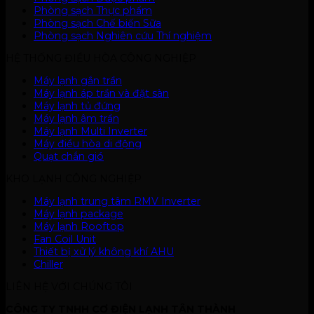
Phòng sạch Thực phẩm
Phòng sạch Chế biến Sữa
Phòng sạch Nghiên cứu Thí nghiệm
HỆ THỐNG ĐIỀU HÒA CÔNG NGHIỆP
Máy lạnh gắn trần
Máy lạnh áp trần và đặt sàn
Máy lạnh tủ đứng
Máy lạnh âm trần
Máy lạnh Multi Inverter
Máy điều hòa di động
Quạt chắn gió
KHO LẠNH CÔNG NGHIỆP
Máy lạnh trung tâm RMV Inverter
Máy lạnh package
Máy lạnh Rooftop
Fan Coil Unit
Thiết bị xử lý không khí AHU
Chiller
LIÊN HỆ VỚI CHÚNG TÔI
CÔNG TY TNHH CƠ ĐIỆN LẠNH TÂN THÀNH