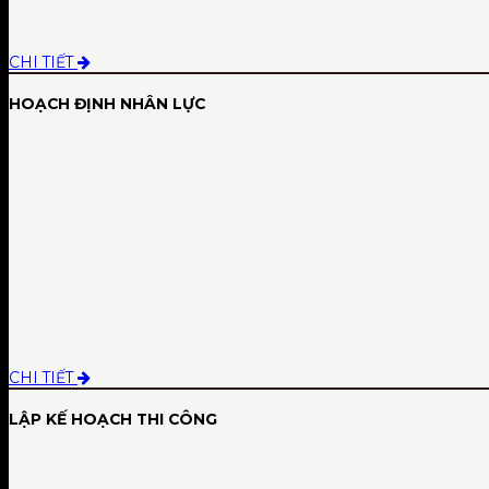
CHI TIẾT
HOẠCH ĐỊNH NHÂN LỰC
CHI TIẾT
LẬP KẾ HOẠCH THI CÔNG