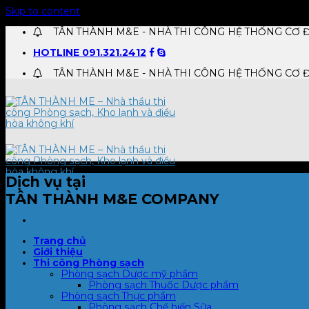
Skip to content
TÂN THÀNH M&E - NHÀ THI CÔNG HỆ THỐNG CƠ Đ
HOTLINE 091.321.2412
TÂN THÀNH M&E - NHÀ THI CÔNG HỆ THỐNG CƠ Đ
Dịch vụ tại
TÂN THÀNH M&E COMPANY
Trang chủ
Giới thiệu
Thi công Phòng sạch
Phòng sạch Dược mỹ phẩm
Phòng sạch Thuốc Dược phẩm
Phòng sạch Thực phẩm
Phòng sạch Chế biến Sữa