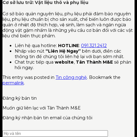
Cơ sở lưu trữ: Vật liệu thô và phụ liệu
Cơ sở bảo quản nguyên liệu, phụ liệu phải đảm bảo nguyên
liệu, phụ liệu chuẩn bị cho sản xuất, chế biến luôn được bảo
quản ở nhiệt độ thích hợp, vệ sinh, làm sạch và ngăn ngừa
động vật gặm nhấm là những yêu cầu cơ bản đối với các vật
liệu chế biến thực phẩm.
Liên hệ qua hotline:
HOTLINE
:
091.321.2412
Nhấp vào nút
“Liên Hệ Ngay”
bên dưới, điền các
thông tin để chúng tôi liên hệ lại với bạn sớm nhất.
Chat trực tiếp qua
website
,
Tân Thành M&E
sẽ phản
hồi ngay.
This entry was posted in
Tin công nghệ
. Bookmark the
permalink
.
Đăng ký bản tin
Muốn giữ liên lạc với Tân Thành M&E
Đăng ký nhận bản tin email của chúng tôi