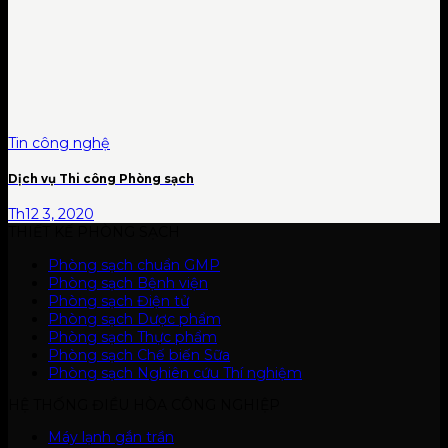
Tin công nghệ
Dịch vụ Thi công Phòng sạch
Th12 3, 2020
THIẾT KẾ PHÒNG SẠCH
Phòng sạch chuẩn GMP
Phòng sạch Bệnh viện
Phòng sạch Điện tử
Phòng sạch Dược phẩm
Phòng sạch Thực phẩm
Phòng sạch Chế biến Sữa
Phòng sạch Nghiên cứu Thí nghiệm
HỆ THỐNG ĐIỀU HÒA CÔNG NGHIỆP
Máy lạnh gắn trần