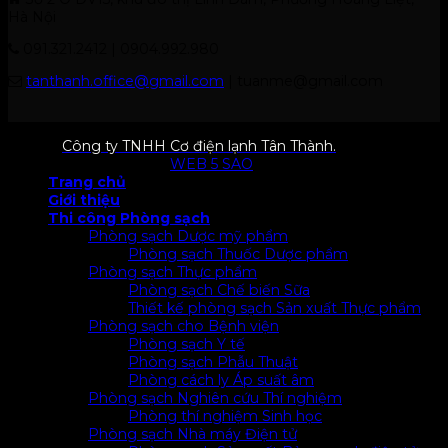
Hà Nội
091.321.2412 | 0904.992.980
tanthanh.office@gmail.com
| tuanme@gmail.com
© 2026
Công ty TNHH Cơ điện lạnh Tân Thành.
All rights
reserved. Designed by
WEB 5 SAO
Trang chủ
Giới thiệu
Thi công Phòng sạch
Phòng sạch Dược mỹ phẩm
Phòng sạch Thuốc Dược phẩm
Phòng sạch Thực phẩm
Phòng sạch Chế biến Sữa
Thiết kế phòng sạch Sản xuất Thực phẩm
Phòng sạch cho Bệnh viện
Phòng sạch Y tế
Phòng sạch Phẫu Thuật
Phòng cách ly Áp suất âm
Phòng sạch Nghiên cứu Thí nghiệm
Phòng thí nghiệm Sinh học
Phòng sạch Nhà máy Điện tử