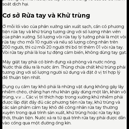
soát dịch hại.
Cơ sở Rửa tay và Khử trùng
Ở mỗi lối vào của phân xưởng sản xuất sạch, cần có phương
tiện rửa tay và khử trùng tương ứng với số lượng nhân viên
của phân xưởng. Số lượng vòi rửa tay lý tưởng phải là một vòi
rửa tay cho mỗi 10 người và nếu số lượng công nhân trên
200 người, thì cứ mỗi 20 người thì bố trí thêm 01 vòi rửa tay.
Vòi rửa tay phải là loại tự động cảm biến, không dùng tay gạt.
Máy giặt tay phải có bình đựng xà phòng và nước nóng.
Nước thải đầu ra là nước ấm. Thùng chứa chất khử trùng phải
tương ứng với số lượng người sử dụng và đặt ở vị trí hợp lý
để thuận tiện nhất.
Dụng cụ cầm tay khô phải là những vật dụng không gây lây
nhiễm chéo, chẳng hạn như khăn giấy dùng một lần, khăn vô
trùng, v.v … Các vị trí thích hợp trong xưởng khử nhiễm phải
được lắp đặt đầy đủ các phương tiện rửa tay, khử trùng và
các sản phẩm cầm tay khô để công nhân rửa tay thường
xuyên trong quá trình sản xuất, khử trùng hoặc rửa tay kịp
thời, thuận tiện. Nước xả ra từ quá trình rửa tay phải được dẫn
vào cống qua một đường ống kín.