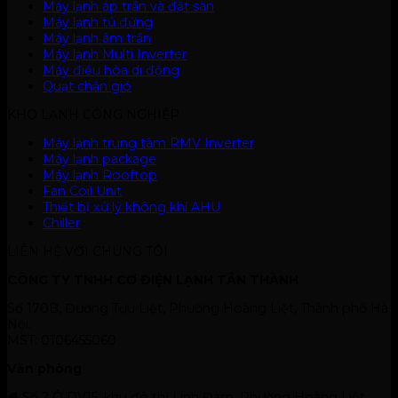
Máy lạnh áp trần và đặt sàn
Máy lạnh tủ đứng
Máy lạnh âm trần
Máy lạnh Multi Inverter
Máy điều hòa di động
Quạt chắn gió
KHO LẠNH CÔNG NGHIỆP
Máy lạnh trung tâm RMV Inverter
Máy lạnh package
Máy lạnh Rooftop
Fan Coil Unit
Thiết bị xử lý không khí AHU
Chiller
LIÊN HỆ VỚI CHÚNG TÔI
CÔNG TY TNHH CƠ ĐIỆN LẠNH TÂN THÀNH
Số 170B, Đường Tựu Liệt, Phường Hoàng Liệt, Thành phố Hà
Nội.
MST: 0106455060
Văn phòng
Số 2 Ô DV15, khu đô thị Linh Đàm, Phường Hoàng Liệt,