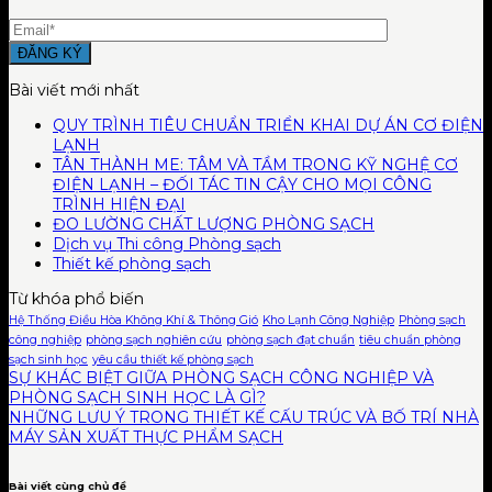
Bài viết mới nhất
QUY TRÌNH TIÊU CHUẨN TRIỂN KHAI DỰ ÁN CƠ ĐIỆN
LẠNH
TÂN THÀNH ME: TÂM VÀ TẦM TRONG KỸ NGHỆ CƠ
ĐIỆN LẠNH – ĐỐI TÁC TIN CẬY CHO MỌI CÔNG
TRÌNH HIỆN ĐẠI
ĐO LƯỜNG CHẤT LƯỢNG PHÒNG SẠCH
Dịch vụ Thi công Phòng sạch
Thiết kế phòng sạch
Từ khóa phổ biến
Hệ Thống Điều Hòa Không Khí & Thông Gió
Kho Lạnh Công Nghiệp
Phòng sạch
công nghiệp
phòng sạch nghiên cứu
phòng sạch đạt chuẩn
tiêu chuẩn phòng
sạch sinh học
yêu cầu thiết kế phòng sạch
SỰ KHÁC BIỆT GIỮA PHÒNG SẠCH CÔNG NGHIỆP VÀ
PHÒNG SẠCH SINH HỌC LÀ GÌ?
NHỮNG LƯU Ý TRONG THIẾT KẾ CẤU TRÚC VÀ BỐ TRÍ NHÀ
MÁY SẢN XUẤT THỰC PHẨM SẠCH
Bài viết cùng chủ đề